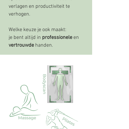
verlagen en productiviteit te
verhogen.
Welke keuze je ook maakt:
je bent altijd in
professionele
en
vertrouwde
handen.