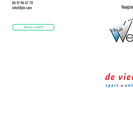
06 51 96 47 70
Haagla
info@jdn.care
What's APP