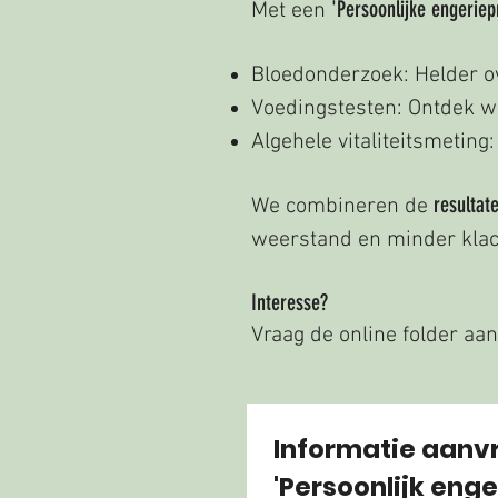
'Persoonlijke engeriep
Met een
Bloedonderzoek: Helder ov
Voedingstesten: Ontdek wat
Algehele vitaliteitsmeti
resultat
We combineren de
weerstand en minder klac
Interesse?
Vraag de online folder aan
Informatie aanv
'Persoonlijk enge