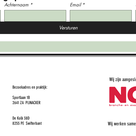
Achternaam
*
Email
*
Versturen
Wij zijn aanges
Bezoekadres en praktijk:
Sportlaan 1B
2641 ZA PIJNACKER
De Kolk 38D
8255 PE Swifterbant
Wij werken same