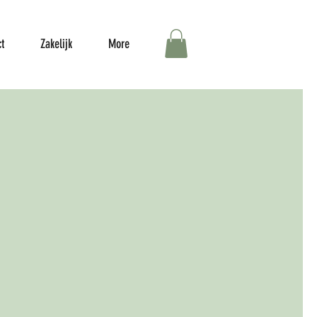
t
Zakelijk
More
jk voor maatwerk
, wellnesservaringen,
 en reformer pilates