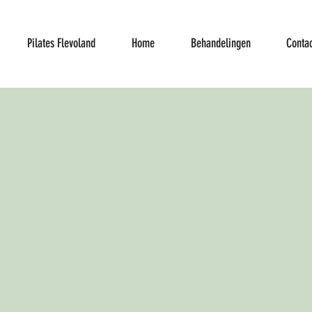
Pilates Flevoland
Home
Behandelingen
Contac
De prakti
massages
bodyscans