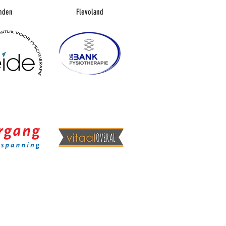
nden
Flevoland