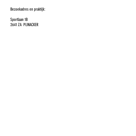
Bezoekadres en praktijk:
Sportlaan 1B
2641 ZA PIJNACKER
What's APP
De Kolk 38D
8255 PE Swifterbant
06 51 96 47 70
info@jdn.care
Wij zijn aangesloten bij onderstaande organisaties: